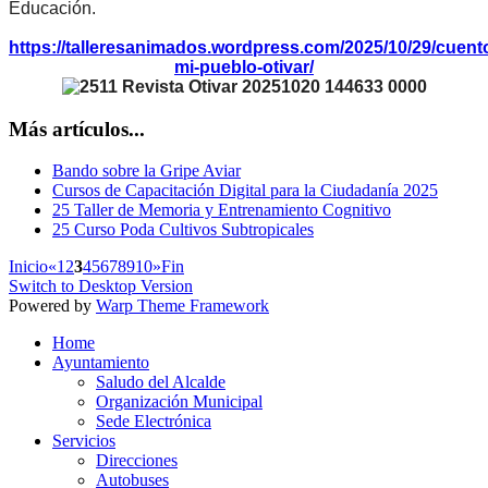
Educación.
https://talleresanimados.wordpress.com/2025/10/29/cuent
mi-pueblo-otivar/
Más artículos...
Bando sobre la Gripe Aviar
Cursos de Capacitación Digital para la Ciudadanía 2025
25 Taller de Memoria y Entrenamiento Cognitivo
25 Curso Poda Cultivos Subtropicales
Inicio
«
1
2
3
4
5
6
7
8
9
10
»
Fin
Switch to Desktop Version
Powered by
Warp Theme Framework
Home
Ayuntamiento
Saludo del Alcalde
Organización Municipal
Sede Electrónica
Servicios
Direcciones
Autobuses