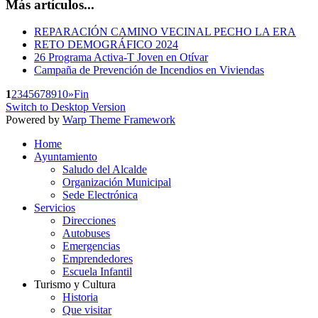
Más artículos...
REPARACIÓN CAMINO VECINAL PECHO LA ERA
RETO DEMOGRÁFICO 2024
26 Programa Activa-T Joven en Otívar
Campaña de Prevención de Incendios en Viviendas
1
2
3
4
5
6
7
8
9
10
»
Fin
Switch to Desktop Version
Powered by
Warp Theme Framework
Home
Ayuntamiento
Saludo del Alcalde
Organización Municipal
Sede Electrónica
Servicios
Direcciones
Autobuses
Emergencias
Emprendedores
Escuela Infantil
Turismo y Cultura
Historia
Que visitar