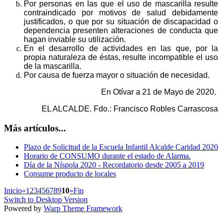
Por personas en las que el uso de mascarilla resulte
contraindicado por motivos de salud debidamente
justificados, o que por su situación de discapacidad o
dependencia presenten alteraciones de conducta que
hagan inviable su utilización.
En el desarrollo de actividades en las que, por la
propia naturaleza de éstas, resulte incompatible el uso
de la mascarilla.
Por causa de fuerza mayor o situación de necesidad.
En Otívar a 21 de Mayo de 2020.
EL ALCALDE. Fdo.: Francisco Robles Carrascosa
Más artículos...
Plazo de Solicitud de la Escuela Infantil Alcalde Caridad 2020
Horario de CONSUMO durante el estado de Alarma.
Día de la Níspola 2020 - Recordatorio desde 2005 a 2019
Consume producto de locales
Inicio
«
1
2
3
4
5
6
7
8
9
10
»
Fin
Switch to Desktop Version
Powered by
Warp Theme Framework