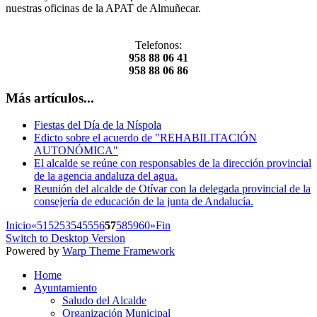
nuestras oficinas de la APAT de Almuñecar.
Telefonos:
958 88 06 41
958 88 06 86
Más artículos...
Fiestas del Día de la Níspola
Edicto sobre el acuerdo de "REHABILITACIÓN
AUTONÓMICA"
El alcalde se reúne con responsables de la dirección provincial
de la agencia andaluza del agua.
Reunión del alcalde de Otívar con la delegada provincial de la
consejería de educación de la junta de Andalucía.
Inicio
«
51
52
53
54
55
56
57
58
59
60
»
Fin
Switch to Desktop Version
Powered by
Warp Theme Framework
Home
Ayuntamiento
Saludo del Alcalde
Organización Municipal