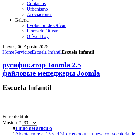
Contactos
Urbanismo
Asociaciones
Galeria
Evolucion de Otívar
Flores de Otívar
Otívar Hoy
Jueves, 06 Agosto 2026
Home
Servicios
Escuela Infantil
Escuela Infantil
русификатор Joomla 2.5
файловые менеджеры Joomla
Escuela Infantil
Filtro de título
Mostrar #
#
Título del artículo
1
Abierta entre el 15 y el 31 de enero una nueva convocatoria de 