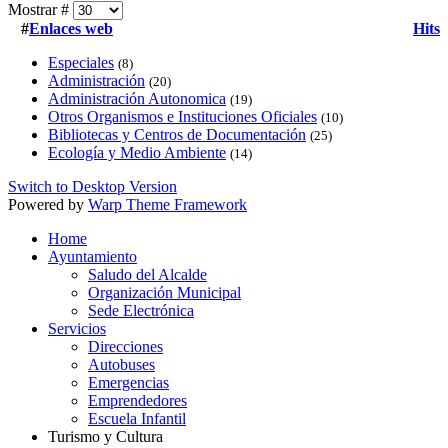
Mostrar #
#
Enlaces web
Hits
Especiales
(8)
Administración
(20)
Administración Autonomica
(19)
Otros Organismos e Instituciones Oficiales
(10)
Bibliotecas y Centros de Documentación
(25)
Ecología y Medio Ambiente
(14)
Switch to Desktop Version
Powered by
Warp Theme Framework
Home
Ayuntamiento
Saludo del Alcalde
Organización Municipal
Sede Electrónica
Servicios
Direcciones
Autobuses
Emergencias
Emprendedores
Escuela Infantil
Turismo y Cultura