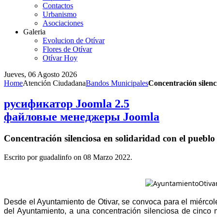
Contactos
Urbanismo
Asociaciones
Galeria
Evolucion de Otívar
Flores de Otívar
Otívar Hoy
Jueves, 06 Agosto 2026
Home
Atención Ciudadana
Bandos Municipales
Concentración silenc
русификатор Joomla 2.5
файловые менеджеры Joomla
Concentración silenciosa en solidaridad con el pueblo
Escrito por guadalinfo on
08 Marzo 2022
.
Desde el Ayuntamiento de Otivar, se convoca para el miércole
del Ayuntamiento, a una concentración silenciosa de cinco m