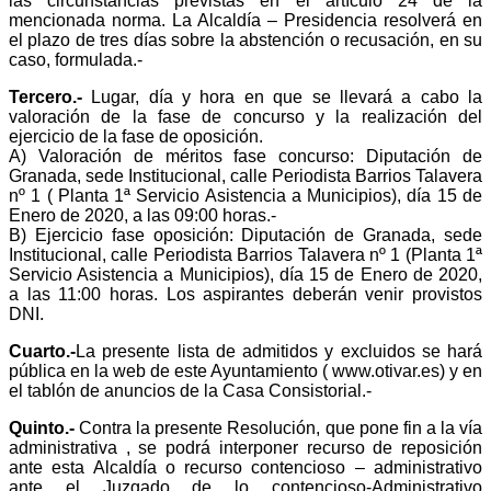
las circunstancias previstas en el artículo 24 de la
mencionada norma. La Alcaldía – Presidencia resolverá en
el plazo de tres días sobre la abstención o recusación, en su
caso, formulada.-
Tercero.-
Lugar, día y hora en que se llevará a cabo la
valoración de la fase de concurso y la realización del
ejercicio de la fase de oposición.
A) Valoración de méritos fase concurso: Diputación de
Granada, sede Institucional, calle Periodista Barrios Talavera
nº 1 ( Planta 1ª Servicio Asistencia a Municipios), día 15 de
Enero de 2020, a las 09:00 horas.-
B) Ejercicio fase oposición: Diputación de Granada, sede
Institucional, calle Periodista Barrios Talavera nº 1 (Planta 1ª
Servicio Asistencia a Municipios), día 15 de Enero de 2020,
a las 11:00 horas. Los aspirantes deberán venir provistos
DNI.
Cuarto.-
La presente lista de admitidos y excluidos se hará
pública en la web de este Ayuntamiento ( www.otivar.es) y en
el tablón de anuncios de la Casa Consistorial.-
Quinto.-
Contra la presente Resolución, que pone fin a la vía
administrativa , se podrá interponer recurso de reposición
ante esta Alcaldía o recurso contencioso – administrativo
ante el Juzgado de lo contencioso-Administrativo