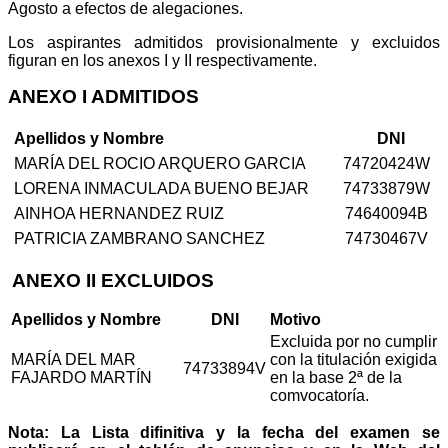
Agosto a efectos de alegaciones.
Los aspirantes admitidos provisionalmente y excluidos
figuran en los anexos I y II respectivamente.
ANEXO I ADMITIDOS
Apellidos y Nombre
DNI
MARÍA DEL ROCIO ARQUERO GARCIA
74720424W
LORENA INMACULADA BUENO BEJAR
74733879W
AINHOA HERNANDEZ RUIZ
74640094B
PATRICIA ZAMBRANO SANCHEZ
74730467V
ANEXO II EXCLUIDOS
Apellidos y Nombre
DNI
Motivo
Excluida por no cumplir
MARÍA DEL MAR
con la titulación exigida
74733894V
FAJARDO MARTÍN
en la base 2ª de la
comvocatoría.
Nota: La Lista difinitiva y la fecha del examen se