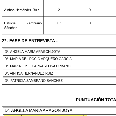
Ainhoa Hernández Ruiz
2
0
Patricia Zambrano
0,55
0
Sánchez
2º.- FASE DE ENTREVISTA.-
Dª. ANGELA MARIA ARAGON JOYA
Dª. MARÍA DEL ROCIO ARQUERO GARCÍA
Dª. MARIA JOSE CARRASCOSA URBANO
Dª. AINHOA HERNANDEZ RUIZ
Dª. PATRICIA ZAMBRANO SANCHEZ
PUNTUACIÓN TOT
Dª. ANGELA MARIA ARAGON JOYA