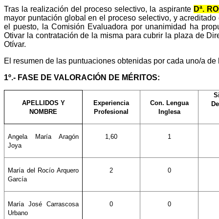
Tras la realización del proceso selectivo, la aspirante
Dª. R
mayor puntación global en el proceso selectivo, y acreditado 
el puesto, la Comisión Evaluadora por unanimidad ha propu
Otivar la contratación de la misma para cubrir la plaza de Dir
Otívar.
El resumen de las puntuaciones obtenidas por cada uno/a de lo
1º.- FASE DE VALORACIÓN DE MÉRITOS:
S
APELLIDOS Y
Experiencia
Con. Lengua
De
NOMBRE
Profesional
Inglesa
Angela María Aragón
1,60
1
Joya
María del Rocío Arquero
2
0
García
María José Carrascosa
0
0
Urbano